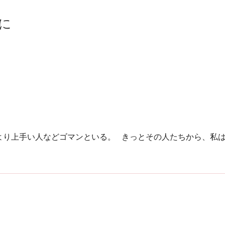
に
より上手い人などゴマンといる。 きっとその人たちから、私