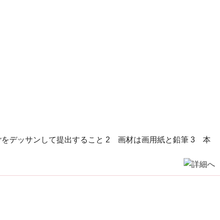
をデッサンして提出すること 2 画材は画用紙と鉛筆 3 本